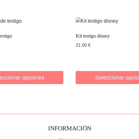
agua
espejo
y
chapa
cantidad
testigo
Kit testigo disney
21,00
€
eccionar opciones
Seleccionar opci
INFORMACIÓN