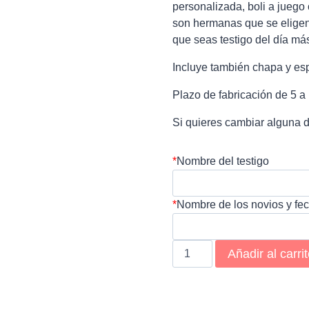
personalizada, boli a juego
son hermanas que se elige
que seas testigo del día má
Incluye también chapa y es
Plazo de fabricación de 5 a 
Si quieres cambiar alguna de
*
Nombre del testigo
*
Nombre de los novios y fe
Kit
Añadir al carri
testigo
modelo
verde