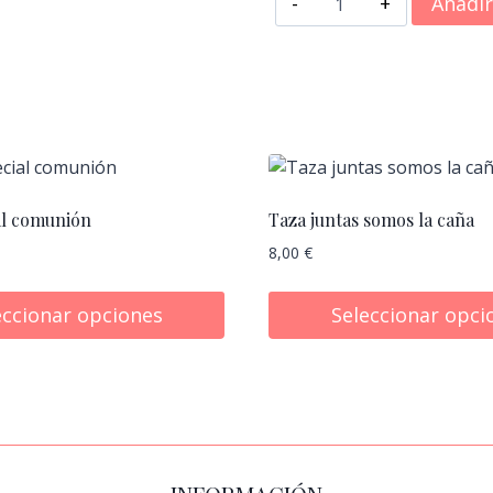
Añadir
testigo
banderín
cantidad
al comunión
Taza juntas somos la caña
8,00
€
eccionar opciones
Seleccionar opci