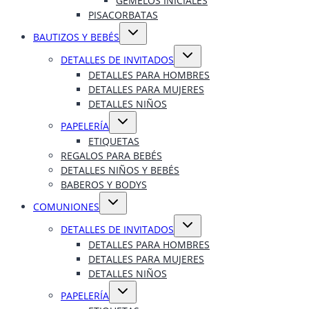
GEMELOS INICIALES
PISACORBATAS
Alternar
BAUTIZOS Y BEBÉS
menú
hijo
Alternar
DETALLES DE INVITADOS
menú
hijo
DETALLES PARA HOMBRES
DETALLES PARA MUJERES
DETALLES NIÑOS
Alternar
PAPELERÍA
menú
hijo
ETIQUETAS
REGALOS PARA BEBÉS
DETALLES NIÑOS Y BEBÉS
BABEROS Y BODYS
Alternar
COMUNIONES
menú
hijo
Alternar
DETALLES DE INVITADOS
menú
hijo
DETALLES PARA HOMBRES
DETALLES PARA MUJERES
DETALLES NIÑOS
Alternar
PAPELERÍA
menú
hijo