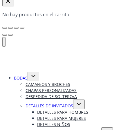
No hay productos en el carrito.
Alternar
BODAS
menú
hijo
CAMAFEOS Y BROCHES
CHAPAS PERSONALIZADAS
DESPEDIDA DE SOLTERO/A
Alternar
DETALLES DE INVITADOS
menú
hijo
DETALLES PARA HOMBRES
DETALLES PARA MUJERES
DETALLES NIÑOS