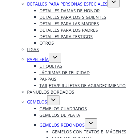
Alternar
DETALLES PARA PERSONAS ESPECIALES
menú
hijo
DETALLES DAMAS DE HONOR
DETALLES PARA LOS SIGUIENTES
DETALLES PARA LAS MADRES
DETALLES PARA LOS PADRES
DETALLES PARA TESTIGOS
OTROS
LIGAS
Alternar
PAPELERÍA
menú
hijo
ETIQUETAS
LÁGRIMAS DE FELICIDAD
PAI-PAIS
TARJETA/PIRULETAS DE AGRADECIMIENTO
PAÑUELOS BORDADOS
Alternar
GEMELOS
menú
hijo
GEMELOS CUADRADOS
GEMELOS DE PLATA
Alternar
GEMELOS REDONDOS
menú
hijo
GEMELOS CON TEXTOS E IMÁGENES