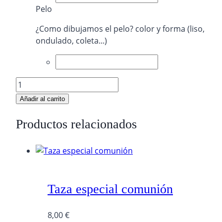
Pelo
¿Como dibujamos el pelo? color y forma (liso,
ondulado, coleta...)
Taza
súper
Añadir al carrito
mamá
muñeca
Productos relacionados
cantidad
Taza especial comunión
8,00
€