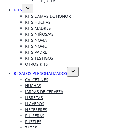
ETIQUETAS
Alternar
KITS
menú
hijo
KITS DAMAS DE HONOR
KITS HUCHAS
KITS MADRES
KITS NIÑOS/AS
KITS NOVIA
KITS NOVIO
KITS PADRE
KITS TESTIGOS
OTROS KITS
Alternar
REGALOS PERSONALIZADOS
menú
hijo
CALCETINES
HUCHAS
JARRAS DE CERVEZA
LIBRETAS
LLAVEROS
NECESERES
PULSERAS
PUZZLES
TAZAS