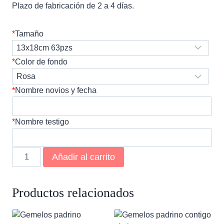
Plazo de fabricación de 2 a 4 días.
*
Tamaño
*
Color de fondo
*
Nombre novios y fecha
*
Nombre testigo
Puzzle
Añadir al carrito
testigo
a
mi
Productos relacionados
lado
cantidad