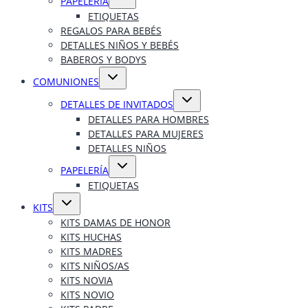
PAPELERÍA
menú
hijo
ETIQUETAS
REGALOS PARA BEBÉS
DETALLES NIÑOS Y BEBÉS
BABEROS Y BODYS
Alternar
COMUNIONES
menú
hijo
Alternar
DETALLES DE INVITADOS
menú
hijo
DETALLES PARA HOMBRES
DETALLES PARA MUJERES
DETALLES NIÑOS
Alternar
PAPELERÍA
menú
hijo
ETIQUETAS
Alternar
KITS
menú
hijo
KITS DAMAS DE HONOR
KITS HUCHAS
KITS MADRES
KITS NIÑOS/AS
KITS NOVIA
KITS NOVIO