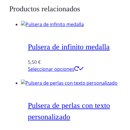
vida
Productos relacionados
es
mejor
con
amigas
como
Pulsera de infinito medalla
tú
cantidad
5,50
€
Seleccionar opciones
Pulsera de perlas con texto
personalizado