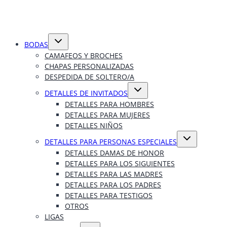
Alternar
BODAS
menú
hijo
CAMAFEOS Y BROCHES
CHAPAS PERSONALIZADAS
DESPEDIDA DE SOLTERO/A
Alternar
DETALLES DE INVITADOS
menú
hijo
DETALLES PARA HOMBRES
DETALLES PARA MUJERES
DETALLES NIÑOS
Alternar
DETALLES PARA PERSONAS ESPECIALES
menú
hijo
DETALLES DAMAS DE HONOR
DETALLES PARA LOS SIGUIENTES
DETALLES PARA LAS MADRES
DETALLES PARA LOS PADRES
DETALLES PARA TESTIGOS
OTROS
LIGAS
Alternar