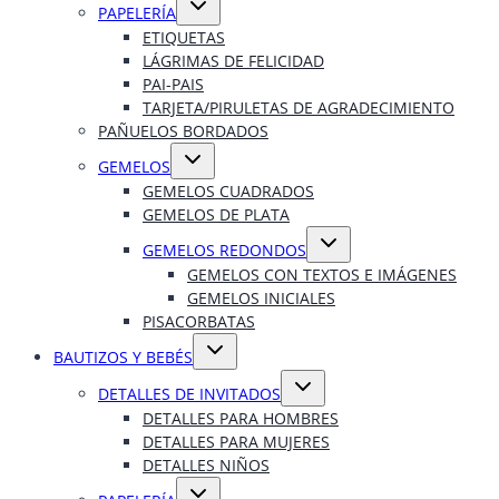
PAPELERÍA
menú
hijo
ETIQUETAS
LÁGRIMAS DE FELICIDAD
PAI-PAIS
TARJETA/PIRULETAS DE AGRADECIMIENTO
PAÑUELOS BORDADOS
Alternar
GEMELOS
menú
hijo
GEMELOS CUADRADOS
GEMELOS DE PLATA
Alternar
GEMELOS REDONDOS
menú
hijo
GEMELOS CON TEXTOS E IMÁGENES
GEMELOS INICIALES
PISACORBATAS
Alternar
BAUTIZOS Y BEBÉS
menú
hijo
Alternar
DETALLES DE INVITADOS
menú
hijo
DETALLES PARA HOMBRES
DETALLES PARA MUJERES
DETALLES NIÑOS
Alternar