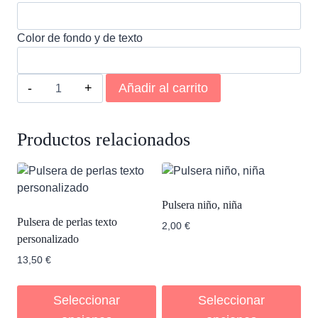
Color de fondo y de texto
Pulsera
Añadir al carrito
de
tela
soy
Productos relacionados
del
equipo
de
la
Pulsera niño, niña
novia
Pulsera de perlas texto
2,00
€
cantidad
personalizado
13,50
€
Seleccionar
Seleccionar