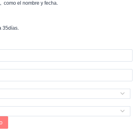
o, como el nombre y fecha.
a 35días.
to