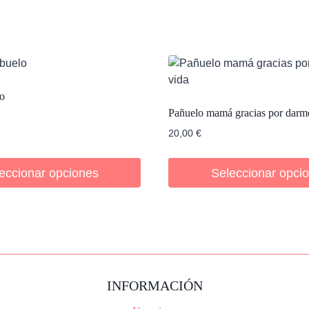
en
el
pelo
cantidad
lo
Pañuelo mamá gracias por darme
20,00
€
eccionar opciones
Seleccionar opci
INFORMACIÓN