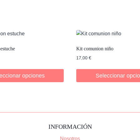
colgante
comunión
cantidad
estuche
Kit comunion niño
17,00
€
eccionar opciones
Seleccionar opci
INFORMACIÓN
Nosotros