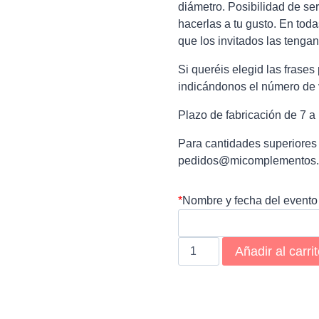
diámetro. Posibilidad de ser
hacerlas a tu gusto. En tod
que los invitados las tenga
Si queréis elegid las fra
indicándonos el número de 
Plazo de fabricación de 7 a 
Para cantidades superiores
pedidos@micomplementos
*
Nombre y fecha del evento
Pack
Añadir al carri
100
chapas
boda
cantidad