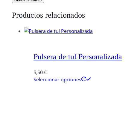
personalizada
con
Productos relacionados
galletas
cantidad
Pulsera de tul Personalizada
5,50
€
Seleccionar opciones