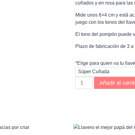
cuñados y en rosa para las
Mide unos 6×4 cm y está aca
juego con los tonos del llav
El tono del pompón puede va
Plazo de fabricación de 3 a 
*
Elige para quien va tu llav
Llavero
Añadir al carri
supercuñad@s
cantidad