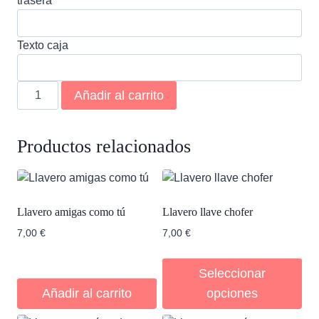
trasera
Texto caja
Llavero
Añadir al carrito
calendario
2
caras
Productos relacionados
cantidad
Llavero amigas como tú
Llavero llave chofer
7,00
€
7,00
€
Seleccionar
Añadir al carrito
opciones