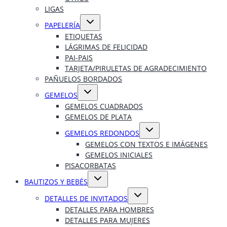
LIGAS
Alternar
PAPELERÍA
menú
hijo
ETIQUETAS
LÁGRIMAS DE FELICIDAD
PAI-PAIS
TARJETA/PIRULETAS DE AGRADECIMIENTO
PAÑUELOS BORDADOS
Alternar
GEMELOS
menú
hijo
GEMELOS CUADRADOS
GEMELOS DE PLATA
Alternar
GEMELOS REDONDOS
menú
hijo
GEMELOS CON TEXTOS E IMÁGENES
GEMELOS INICIALES
PISACORBATAS
Alternar
BAUTIZOS Y BEBÉS
menú
hijo
Alternar
DETALLES DE INVITADOS
menú
hijo
DETALLES PARA HOMBRES
DETALLES PARA MUJERES