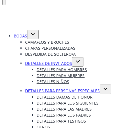
Alternar
BODAS
menú
hijo
CAMAFEOS Y BROCHES
CHAPAS PERSONALIZADAS
DESPEDIDA DE SOLTERO/A
Alternar
DETALLES DE INVITADOS
menú
hijo
DETALLES PARA HOMBRES
DETALLES PARA MUJERES
DETALLES NIÑOS
Alternar
DETALLES PARA PERSONAS ESPECIALES
menú
hijo
DETALLES DAMAS DE HONOR
DETALLES PARA LOS SIGUIENTES
DETALLES PARA LAS MADRES
DETALLES PARA LOS PADRES
DETALLES PARA TESTIGOS
OTROS