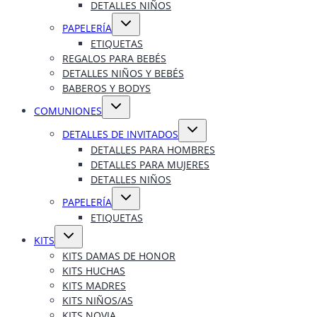
DETALLES NIÑOS
Alternar
PAPELERÍA
menú
hijo
ETIQUETAS
REGALOS PARA BEBÉS
DETALLES NIÑOS Y BEBÉS
BABEROS Y BODYS
Alternar
COMUNIONES
menú
hijo
Alternar
DETALLES DE INVITADOS
menú
hijo
DETALLES PARA HOMBRES
DETALLES PARA MUJERES
DETALLES NIÑOS
Alternar
PAPELERÍA
menú
hijo
ETIQUETAS
Alternar
KITS
menú
hijo
KITS DAMAS DE HONOR
KITS HUCHAS
KITS MADRES
KITS NIÑOS/AS
KITS NOVIA