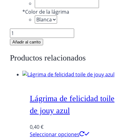
*
Color de la lágrima
Lágrima
de
Añadir al carrito
felicidad
rústica
Productos relacionados
cantidad
Lágrima de felicidad toile
de jouy azul
0,40
€
Seleccionar opciones