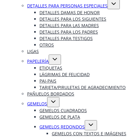
Alternar
DETALLES PARA PERSONAS ESPECIALES
menú
hijo
DETALLES DAMAS DE HONOR
DETALLES PARA LOS SIGUIENTES
DETALLES PARA LAS MADRES
DETALLES PARA LOS PADRES
DETALLES PARA TESTIGOS
OTROS
LIGAS
Alternar
PAPELERÍA
menú
hijo
ETIQUETAS
LÁGRIMAS DE FELICIDAD
PAI-PAIS
TARJETA/PIRULETAS DE AGRADECIMIENTO
PAÑUELOS BORDADOS
Alternar
GEMELOS
menú
hijo
GEMELOS CUADRADOS
GEMELOS DE PLATA
Alternar
GEMELOS REDONDOS
menú
hijo
GEMELOS CON TEXTOS E IMÁGENES