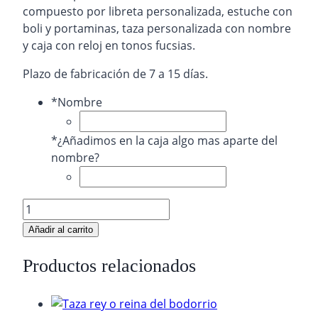
compuesto por libreta personalizada, estuche con
boli y portaminas, taza personalizada con nombre
y caja con reloj en tonos fucsias.
Plazo de fabricación de 7 a 15 días.
*
Nombre
*
¿Añadimos en la caja algo mas aparte del
nombre?
kit
regalo
Añadir al carrito
rosa
reloj
Productos relacionados
cantidad