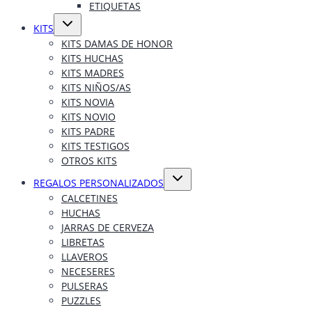
hijo
ETIQUETAS
Alternar
KITS
menú
hijo
KITS DAMAS DE HONOR
KITS HUCHAS
KITS MADRES
KITS NIÑOS/AS
KITS NOVIA
KITS NOVIO
KITS PADRE
KITS TESTIGOS
OTROS KITS
Alternar
REGALOS PERSONALIZADOS
menú
hijo
CALCETINES
HUCHAS
JARRAS DE CERVEZA
LIBRETAS
LLAVEROS
NECESERES
PULSERAS
PUZZLES