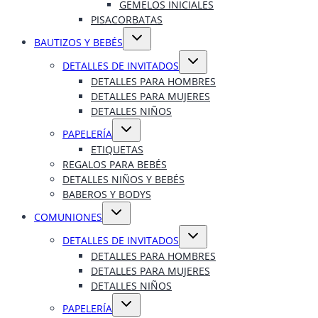
GEMELOS INICIALES
PISACORBATAS
Alternar
BAUTIZOS Y BEBÉS
menú
hijo
Alternar
DETALLES DE INVITADOS
menú
hijo
DETALLES PARA HOMBRES
DETALLES PARA MUJERES
DETALLES NIÑOS
Alternar
PAPELERÍA
menú
hijo
ETIQUETAS
REGALOS PARA BEBÉS
DETALLES NIÑOS Y BEBÉS
BABEROS Y BODYS
Alternar
COMUNIONES
menú
hijo
Alternar
DETALLES DE INVITADOS
menú
hijo
DETALLES PARA HOMBRES
DETALLES PARA MUJERES
DETALLES NIÑOS
Alternar
PAPELERÍA
menú