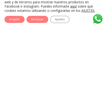
Preguntas Frecuentes
web y de terceros para mostrar nuestros productos en
Facebook e Instagram. Puedes informarte
aquí
sobre qué
Condiciones de compra
cookies estamos utilizando o configurarlas en los
AJUSTES
.
Envíos y Devoluciones
Aceptar
Rechazar
Ajustes
Contacto
AVISO LEGAL
POLÍTICA DE PRIVACIDAD
COOKIES
© 2026 M&I Complementos