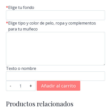
*
Elige tu fondo
*
Elige tipo y color de pelo, ropa y complementos
para tu muñeco
Texto o nombre
Kit
Añadir al carrito
libreta,taza
y
alfombrilla
Productos relacionados
diseña