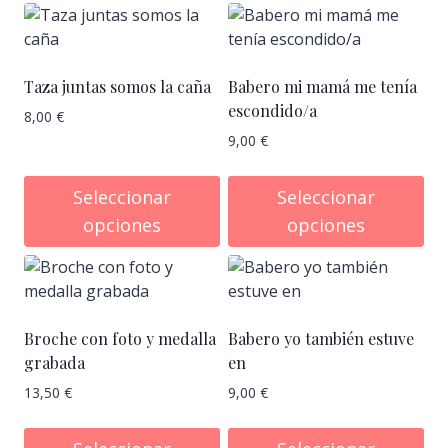
tu
muñeco
cantidad
Taza juntas somos la caña
Babero mi mamá me tenía
escondido/a
8,00
€
9,00
€
Seleccionar
Seleccionar
opciones
opciones
Broche con foto y medalla
Babero yo también estuve
grabada
en
13,50
€
9,00
€