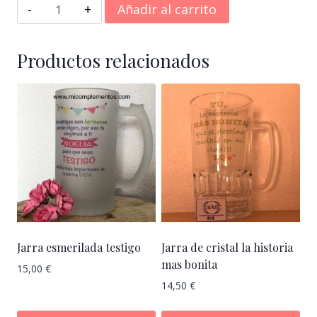
Kit
Añadir al carrito
de
jarra
esmerilada
Productos relacionados
y
cerveza
100%
personalizado
cantidad
Jarra esmerilada testigo
Jarra de cristal la historia
mas bonita
15,00
€
14,50
€