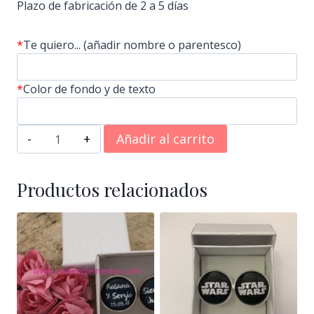
Plazo de fabricación de 2 a 5 días
*
Te quiero... (añadir nombre o parentesco)
*
Color de fondo y de texto
Gemelos
Añadir al carrito
de
rodio
gracias
Productos relacionados
por
estar
siempre
a
mi
lado
cantidad