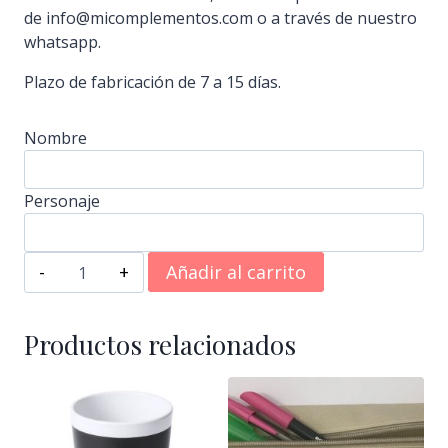
de info@micomplementos.com o a través de nuestro
whatsapp.
Plazo de fabricación de 7 a 15 días.
Nombre
Personaje
Fiambrera
Añadir al carrito
con
asa
personalizada
Productos relacionados
cantidad