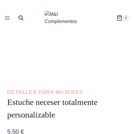
Saltar
al
contenido
0
DETALLES PARA MUJERES
Estuche neceser totalmente
personalizable
5,50
€