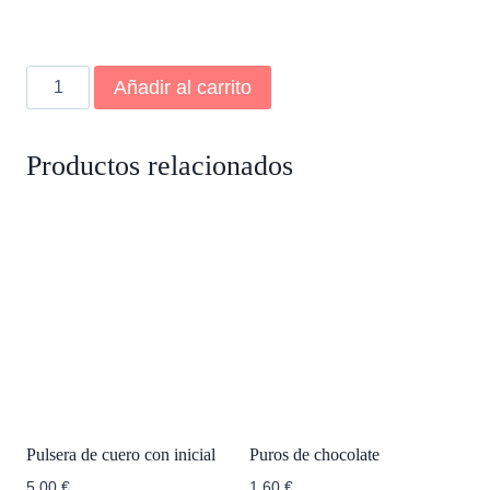
Diseña
Añadir al carrito
tu
propio
gemelo
Productos relacionados
cantidad
Pulsera de cuero con inicial
Puros de chocolate
5,00
€
1,60
€