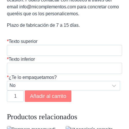
email info@micomplementos.com para concretar como
queréis que os los personalicemos.
Plazo de fabricación de 7 a 15 días.
*
Texto superior
*
Texto inferior
*
¿Te lo empaquetamos?
Bote
Añadir al carrito
de
crema
personalizado
Productos relacionados
cantidad