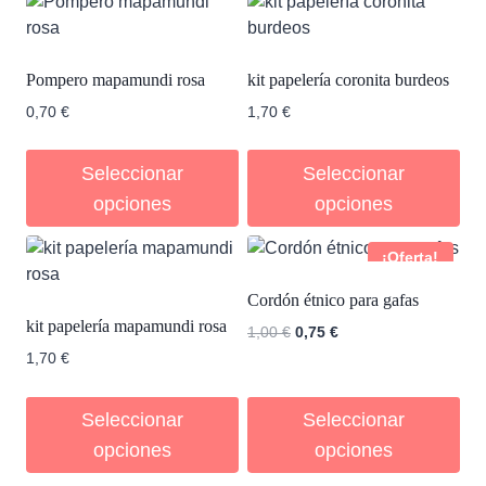
Pompero mapamundi rosa
kit papelería coronita burdeos
0,70
€
1,70
€
Seleccionar
Seleccionar
opciones
opciones
¡Oferta!
Cordón étnico para gafas
kit papelería mapamundi rosa
El
El
1,00
€
0,75
€
precio
precio
1,70
€
original
actual
era:
es:
Seleccionar
Seleccionar
1,00 €.
0,75 €.
opciones
opciones