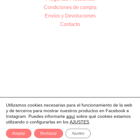
Condiciones de compra
Envíos y Devoluciones
Contacto
Utilizamos cookies necesarias para el funcionamiento de la web
AVISO LEGAL
POLÍTICA DE PRIVACIDAD
COOKIES
y de terceros para mostrar nuestros productos en Facebook e
Instagram. Puedes informarte
aquí
sobre qué cookies estamos
© 2026 M&I Complementos
utilizando o configurarlas en los
AJUSTES
.
Aceptar
Rechazar
Ajustes