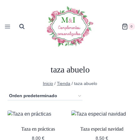
Saltar
al
contenido
0
taza abuelo
Inicio
/
Tienda
/
taza abuelo
Taza en prácticas
Taza especial navidad
8,00
€
8,50
€