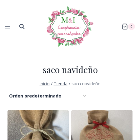
Saltar
al
contenido
0
saco navideño
Inicio
/
Tienda
/
saco navideño