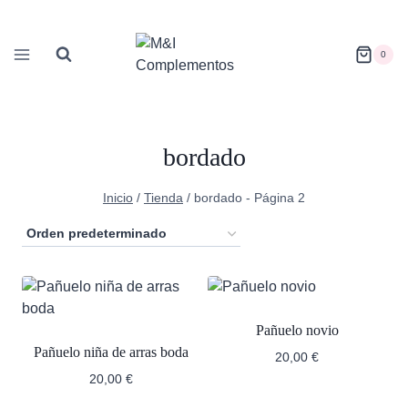
Saltar
al
contenido
0
bordado
Inicio
/
Tienda
/
bordado
- Página 2
Pañuelo novio
Pañuelo niña de arras boda
20,00
€
20,00
€