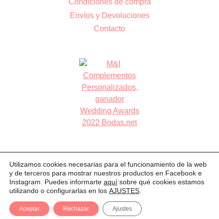
Condiciones de compra
Envíos y Devoluciones
Contacto
Utilizamos cookies necesarias para el funcionamiento de la web
AVISO LEGAL
POLÍTICA DE PRIVACIDAD
COOKIES
y de terceros para mostrar nuestros productos en Facebook e
Instagram. Puedes informarte
aquí
sobre qué cookies estamos
© 2026 M&I Complementos
utilizando o configurarlas en los
AJUSTES
.
Aceptar
Rechazar
Ajustes